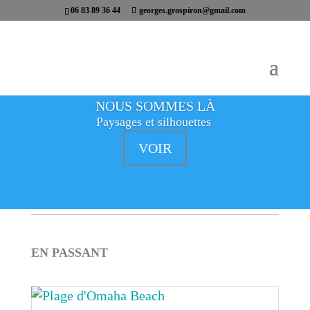
06 83 89 36 44
georges.grospiron@gmail.com
NOUS SOMMES LÀ
Paysages et silhouettes
VOIR
EN PASSANT